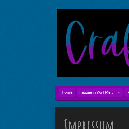
Zum
Hauptinhalt
springen
Home
Reggae in Wulf Merch
Impressum